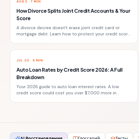
AUG 3
·
7
MIN
How Divorce Splits Joint Credit Accounts & Your
Score
A divorce decree doesn't erase joint credit card or
mortgage debt. Learn how to protect your credit score
from an ex's missed payments.
JUL 20
·
9
MIN
Auto Loan Rates by Credit Score 2026: A Full
Breakdown
Your 2026 guide to auto loan interest rates. A low
credit score could cost you over $7,000 more in
interest. See the data and learn how to secure a better
rate.
AI Восстановление
Глоссарий
Тесты