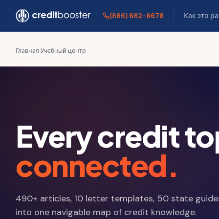
Skip to main content
(866) 662-6678
Как это р
Главная
›
Учебный центр
Every credit to
connected.
490
+ articles, 10 letter templates, 50 state guid
into one navigable map of credit knowledge.