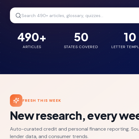
490
+
50
10
ARTICLES
STATES COVERED
LETTER TEMP
FRESH THIS WEEK
New research, every we
Auto-curated credit and personal finance reporting. Sour
lender data, and consumer trends.