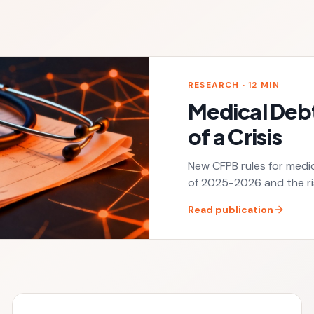
RESEARCH ·
12
MIN
Medical Deb
of a Crisis
New CFPB rules for medic
of 2025-2026 and the ris
Read publication