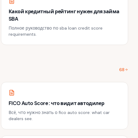
Какой кредитный рейтинг нужен для займа
SBA
Полное руководство по sba loan credit score
requirements.
68
FICO Auto Score: что видит автодилер
Всё, что нужно знать о fico auto score: what car
dealers see.