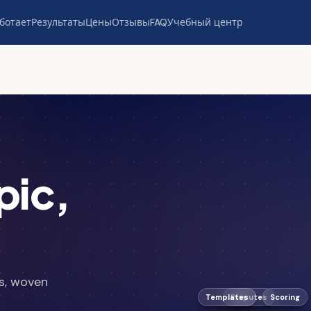
аботает
Результаты
Цены
Отзывы
FAQ
Учебный центр
pic,
es, woven
Templates
Disputes
Scoring