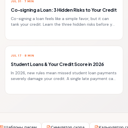
JUL 31
·
7
MIN
Co-signing a Loan: 3 Hidden Risks to Your Credit
Co-signing a loan feels like a simple favor, but it can
tank your credit. Learn the three hidden risks before you
put your financial future on the line.
JUL 17
·
8
MIN
Student Loans & Your Credit Score in 2026
In 2026, new rules mean missed student loan payments
severely damage your credit. A single late payment can
drop your score by over 100 points.
Шаблоны писем
Симулятор скора
Калькулятор с