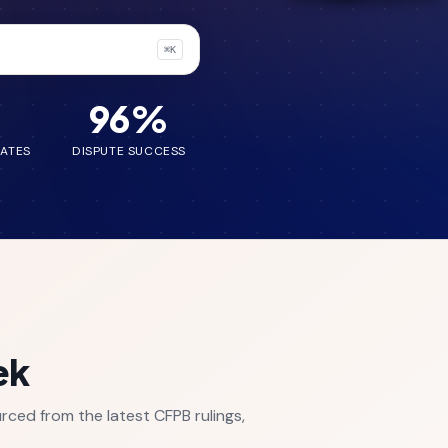
⌘K
96
%
LATES
DISPUTE SUCCESS
ek
ced from the latest CFPB rulings,