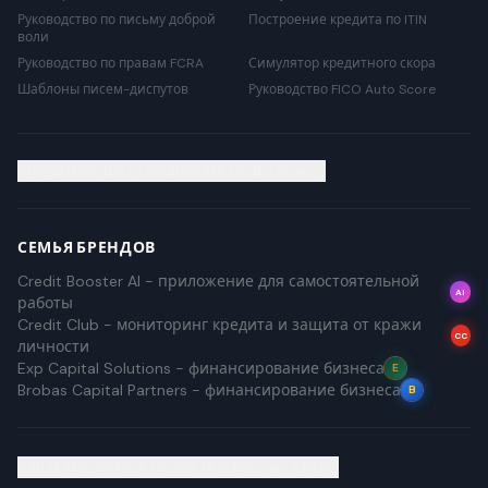
Руководство по письму доброй
Построение кредита по ITIN
воли
Руководство по правам FCRA
Симулятор кредитного скора
Шаблоны писем-диспутов
Руководство FICO Auto Score
Кредитное восстановление по штатам
СЕМЬЯ БРЕНДОВ
Credit Booster AI - приложение для самостоятельной
AI
работы
Credit Club - мониторинг кредита и защита от кражи
CC
личности
Exp Capital Solutions - финансирование бизнеса
E
Brobas Capital Partners - финансирование бизнеса
B
Ваши кредитные права (Раскрытие CROA)