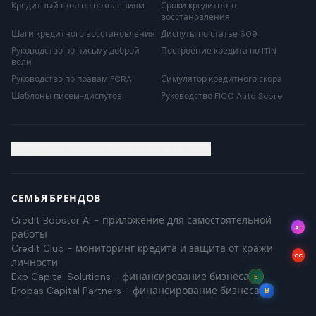
Кредитный скор по поколениям
Сроки кредитного
восстановления
Шаги кредитного восстановления
Диспуты по статье 609
Руководство по письму доброй
Построение кредита по ITIN
воли
Руководство по правам FCRA
Симулятор кредитного скора
Шаблоны писем-диспутов
Руководство FICO Auto Score
Кредитное восстановление по штатам
СЕМЬЯ БРЕНДОВ
Credit Booster AI - приложение для самостоятельной
AI
работы
Credit Club - мониторинг кредита и защита от кражи
CC
личности
Exp Capital Solutions - финансирование бизнеса
E
Brobas Capital Partners - финансирование бизнеса
B