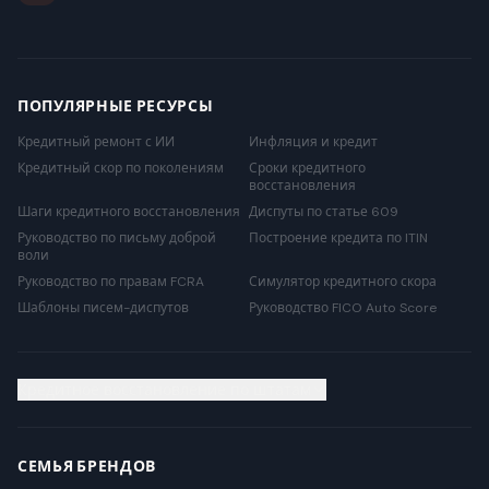
ПОПУЛЯРНЫЕ РЕСУРСЫ
Кредитный ремонт с ИИ
Инфляция и кредит
Кредитный скор по поколениям
Сроки кредитного
восстановления
Шаги кредитного восстановления
Диспуты по статье 609
Руководство по письму доброй
Построение кредита по ITIN
воли
Руководство по правам FCRA
Симулятор кредитного скора
Шаблоны писем-диспутов
Руководство FICO Auto Score
Кредитное восстановление по штатам
СЕМЬЯ БРЕНДОВ