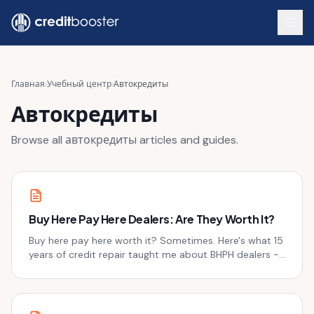
Skip to main content
Главная
›
Учебный центр
›
Автокредиты
Автокредиты
Browse all
автокредиты
articles and guides.
Buy Here Pay Here Dealers: Are They Worth It?
Buy here pay here worth it? Sometimes. Here's what 15
years of credit repair taught me about BHPH dealers -
the real costs, hidden traps, and when to use one.