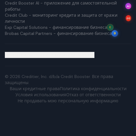
Credit Booster AI - приложение для самостоятельной
AI
работы
Credit Club - мониторинг кредита и защита от кражи
CC
личности
Exp Capital Solutions - финансирование бизнеса
E
Brobas Capital Partners - финансирование бизнеса
B
Ваши кредитные права (Раскрытие CROA)
©
2026
Creditier, Inc. d/b/a Credit Booster.
Все права
защищены.
Ваши кредитные права
Политика конфиденциальности
Условия использования
Отказ от ответственности
Не продавать мою персональную информацию