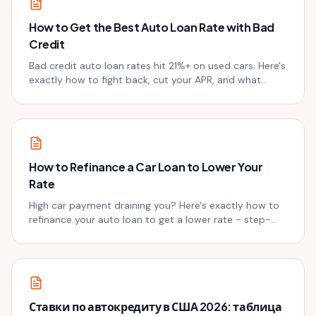
How to Get the Best Auto Loan Rate with Bad
Credit
Bad credit auto loan rates hit 21%+ on used cars. Here's
exactly how to fight back, cut your APR, and what
lenders don't want you to know.
How to Refinance a Car Loan to Lower Your
Rate
High car payment draining you? Here's exactly how to
refinance your auto loan to get a lower rate - step-
by-step, with real numbers and zero fluff.
Ставки по автокредиту в США 2026: таблица