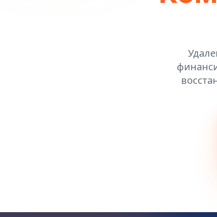
Удале
финанси
восста