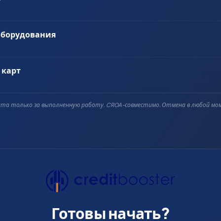
оборудования
 карт
та только за выполненную работу. CROA-совместимо. Отмена в любой мо
Готовы начать?