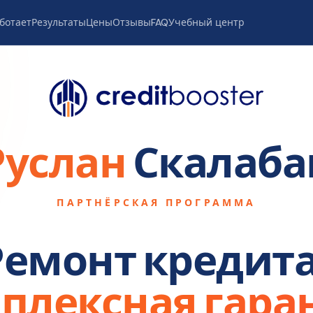
аботает
Результаты
Цены
Отзывы
FAQ
Учебный центр
Руслан
Скалаба
ПАРТНЁРСКАЯ ПРОГРАММА
Ремонт кредита
плексная гара