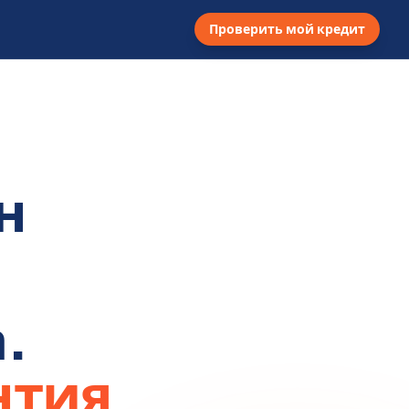
Проверить мой кредит
н
.
нтия