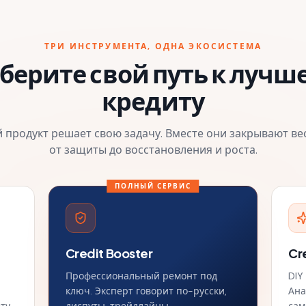
ТРИ ИНСТРУМЕНТА, ОДНА ЭКОСИСТЕМА
берите свой путь к лучш
кредиту
 продукт решает свою задачу. Вместе они закрывают вес
от защиты до восстановления и роста.
ПОЛНЫЙ СЕРВИС
Credit Booster
Cr
Профессиональный ремонт под
DIY
ключ. Эксперт говорит по-русски,
Ана