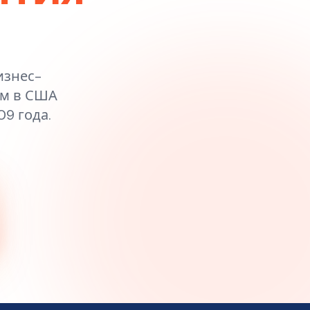
изнес-
ам в США
9 года.