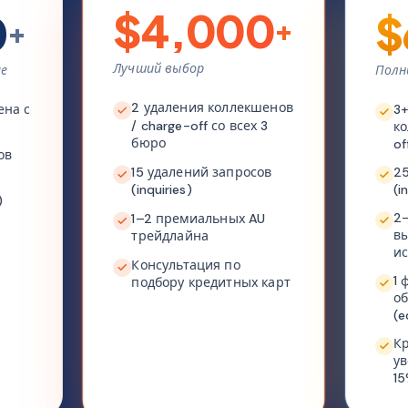
$4,000
0
$
+
+
Лучший выбор
ие
Полн
2 удаления коллекшенов
ена с
3+
/ charge-off со всех 3
ко
бюро
of
ов
15 удалений запросов
25
(inquiries)
(i
)
2–
1–2 премиальных AU
вы
трейдлайна
и
Консультация по
1 
подбору кредитных карт
об
(e
Кр
ув
1