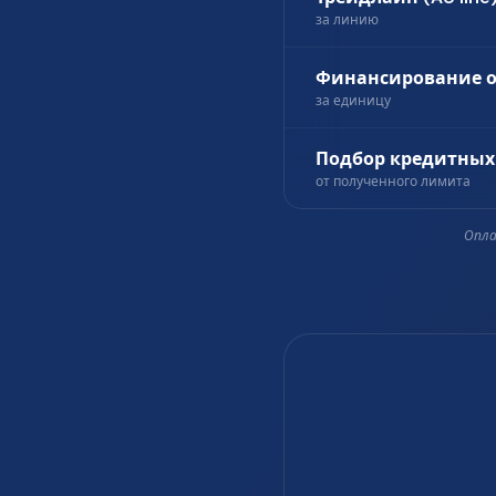
за линию
Финансирование 
за единицу
Подбор кредитных
от полученного лимита
Опла