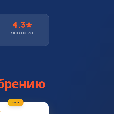
4.3★
TRUSTPILOT
обрению
VIP
Т