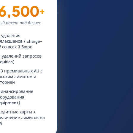
6,500
+
ый пакет под бизнес
 удаления
ллекшенов / charge-
f со всех 3 бюро
 удалений запросов
nquiries)
3 премиальных AU с
соким лимитом и
сторией
финансирование
орудования
quipment)
едитные карты +
еличение лимитов на
5%