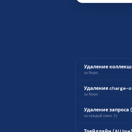
Удаление коллекш
за бюро
Удаление charge-o
за бюро
Удаление запроса (
за каждый (мин. 5)
Трейдлайн (AU line