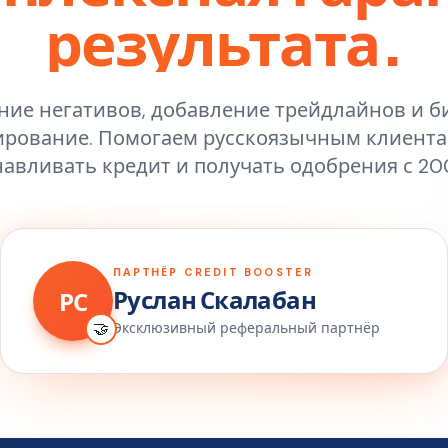
результата.
ние негативов, добавление трейдлайнов и б
рование. Помогаем русскоязычным клиент
навливать кредит и получать одобрения с 200
ПАРТНЁР CREDIT BOOSTER
Руслан Скалабан
РС
🤝
Эксклюзивный реферальный партнёр