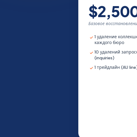
$2,50
Базовое восстановлен
1 удаление коллекш
каждого бюро
10 удалений запрос
(inquiries)
1 трейдлайн (AU line