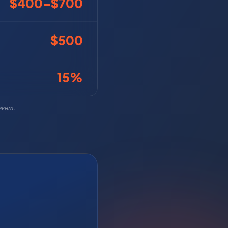
$400–$700
$500
15%
мент.