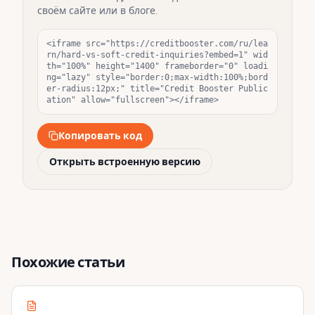
своём сайте или в блоге.
<iframe src="https://creditbooster.com/ru/lea
rn/hard-vs-soft-credit-inquiries?embed=1" wid
th="100%" height="1400" frameborder="0" loadi
ng="lazy" style="border:0;max-width:100%;bord
er-radius:12px;" title="Credit Booster Public
ation" allow="fullscreen"></iframe>
Копировать код
Открыть встроенную версию
Похожие статьи