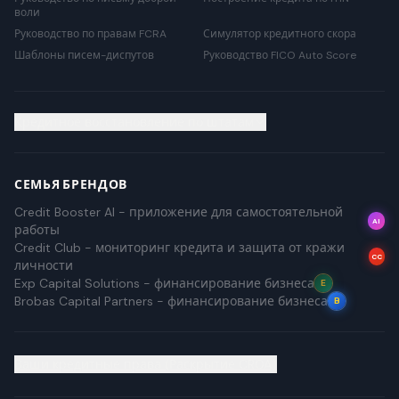
воли
Руководство по правам FCRA
Симулятор кредитного скора
Шаблоны писем-диспутов
Руководство FICO Auto Score
Кредитное восстановление по штатам
СЕМЬЯ БРЕНДОВ
Credit Booster AI - приложение для самостоятельной
AI
работы
Credit Club - мониторинг кредита и защита от кражи
CC
личности
Exp Capital Solutions - финансирование бизнеса
E
Brobas Capital Partners - финансирование бизнеса
B
Ваши кредитные права (Раскрытие CROA)