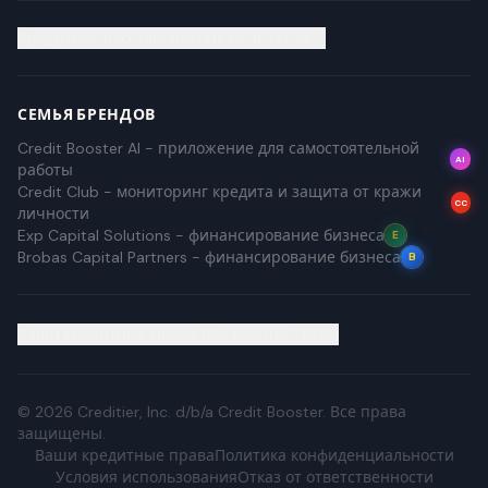
Кредитное восстановление по штатам
СЕМЬЯ БРЕНДОВ
Credit Booster AI - приложение для самостоятельной
AI
работы
Credit Club - мониторинг кредита и защита от кражи
CC
личности
Exp Capital Solutions - финансирование бизнеса
E
Brobas Capital Partners - финансирование бизнеса
B
Ваши кредитные права (Раскрытие CROA)
©
2026
Creditier, Inc. d/b/a Credit Booster.
Все права
защищены.
Ваши кредитные права
Политика конфиденциальности
Условия использования
Отказ от ответственности