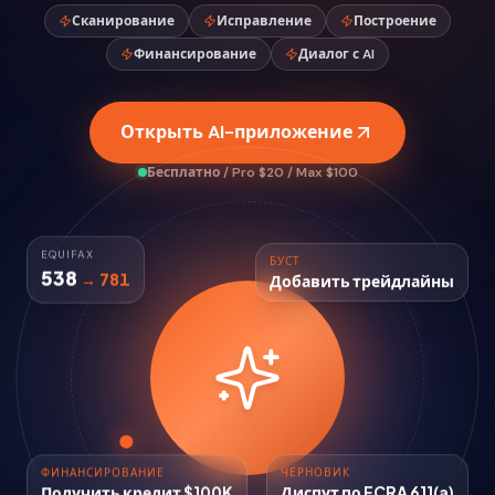
Сканирование
Исправление
Построение
Финансирование
Диалог с AI
Открыть AI-приложение
Бесплатно / Pro $20 / Max $100
EQUIFAX
БУСТ
538
Добавить трейдлайны
→ 781
ФИНАНСИРОВАНИЕ
ЧЕРНОВИК
Получить кредит $100K
Диспут по FCRA 611(a)