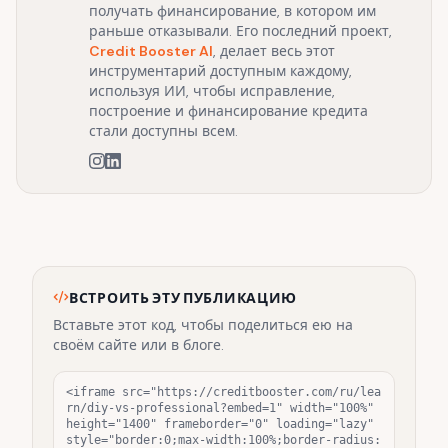
получать финансирование, в котором им
раньше отказывали. Его последний проект,
Credit Booster AI
, делает весь этот
инструментарий доступным каждому,
используя ИИ, чтобы исправление,
построение и финансирование кредита
стали доступны всем.
ВСТРОИТЬ ЭТУ ПУБЛИКАЦИЮ
Вставьте этот код, чтобы поделиться ею на
своём сайте или в блоге.
<iframe src="https://creditbooster.com/ru/lea
rn/diy-vs-professional?embed=1" width="100%" 
height="1400" frameborder="0" loading="lazy" 
style="border:0;max-width:100%;border-radius: