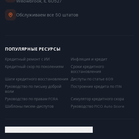
Willowbrook, IL 60527
Обслуживаем все 50 штатов
ПОПУЛЯРНЫЕ РЕСУРСЫ
Кредитный ремонт с ИИ
Инфляция и кредит
Кредитный скор по поколениям
Сроки кредитного
восстановления
Шаги кредитного восстановления
Диспуты по статье 609
Руководство по письму доброй
Построение кредита по ITIN
воли
Руководство по правам FCRA
Симулятор кредитного скора
Шаблоны писем-диспутов
Руководство FICO Auto Score
Кредитное восстановление по штатам