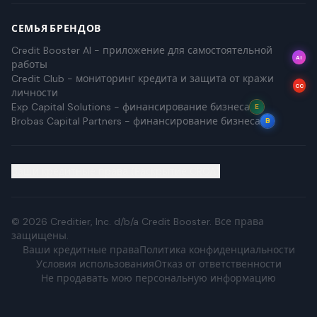
СЕМЬЯ БРЕНДОВ
Credit Booster AI - приложение для самостоятельной
AI
работы
Credit Club - мониторинг кредита и защита от кражи
CC
личности
Exp Capital Solutions - финансирование бизнеса
E
Brobas Capital Partners - финансирование бизнеса
B
Ваши кредитные права (Раскрытие CROA)
©
2026
Creditier, Inc. d/b/a Credit Booster.
Все права
защищены.
Ваши кредитные права
Политика конфиденциальности
Условия использования
Отказ от ответственности
Не продавать мою персональную информацию