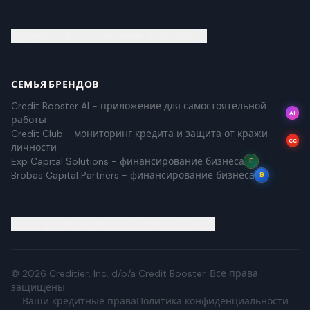
Кредитное восстановление по штатам
СЕМЬЯ БРЕНДОВ
Credit Booster AI - приложение для самостоятельной
AI
работы
Credit Club - мониторинг кредита и защита от кражи
CC
личности
Exp Capital Solutions - финансирование бизнеса
E
Brobas Capital Partners - финансирование бизнеса
B
Ваши кредитные права (Раскрытие CROA)
©
2026
Creditier, Inc. d/b/a Credit Booster.
Все права
защищены.
Ваши кредитные права
Политика конфиденциальности