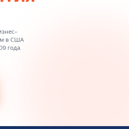
изнес-
ам в США
9 года.