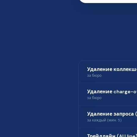
Удаление коллекш
за бюро
Удаление charge-o
за бюро
Удаление запроса (
за каждый (мин. 5)
Трейдлайн (AU line