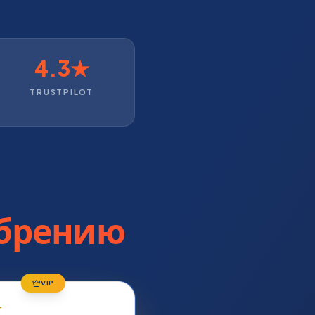
4.3★
TRUSTPILOT
обрению
VIP
Т