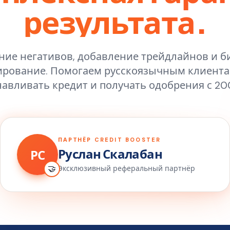
результата.
ние негативов, добавление трейдлайнов и б
рование. Помогаем русскоязычным клиент
навливать кредит и получать одобрения с 200
ПАРТНЁР CREDIT BOOSTER
Руслан Скалабан
РС
🤝
Эксклюзивный реферальный партнёр