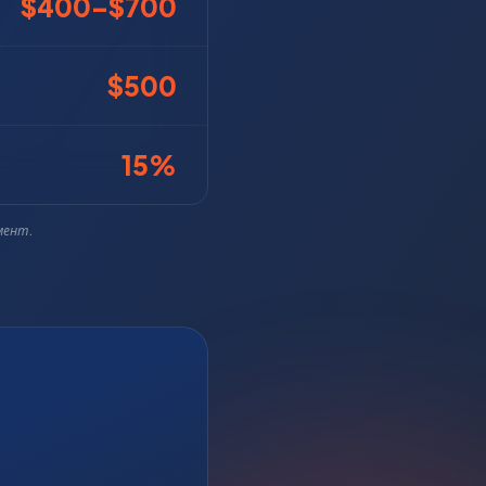
$400–$700
$500
15%
мент.