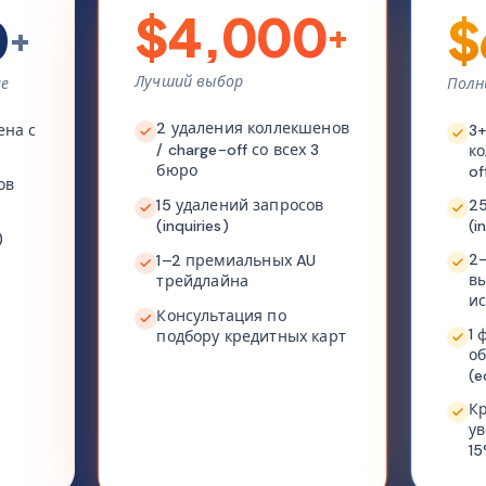
$4,000
0
$
+
+
Лучший выбор
ие
Полн
2 удаления коллекшенов
ена с
3+
/ charge-off со всех 3
ко
бюро
of
ов
15 удалений запросов
25
(inquiries)
(i
)
2–
1–2 премиальных AU
вы
трейдлайна
и
Консультация по
1 
подбору кредитных карт
об
(e
Кр
ув
1