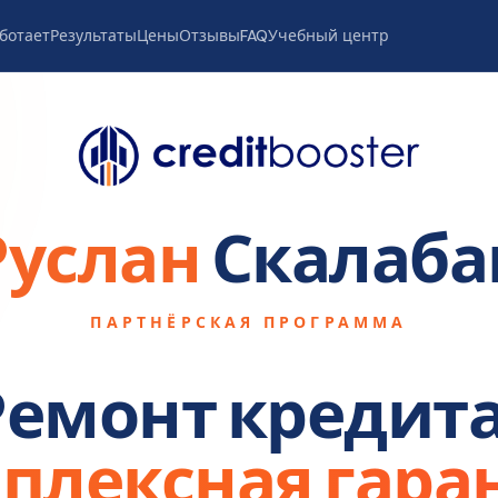
аботает
Результаты
Цены
Отзывы
FAQ
Учебный центр
Руслан
Скалаба
ПАРТНЁРСКАЯ ПРОГРАММА
Ремонт кредита
плексная гара