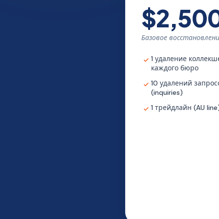
$2,50
Базовое восстановлен
1 удаление коллекш
каждого бюро
10 удалений запрос
(inquiries)
1 трейдлайн (AU line