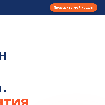
Проверить мой кредит
н
.
нтия