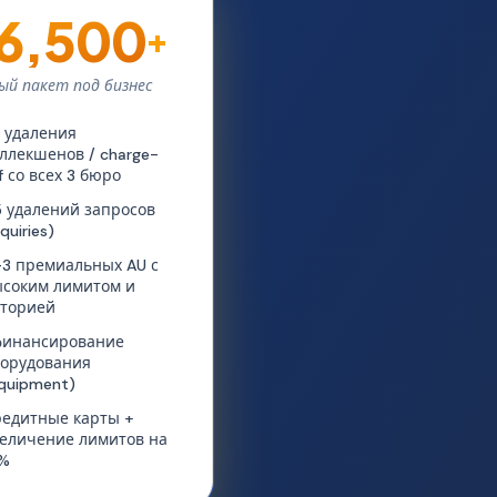
6,500
+
ый пакет под бизнес
 удаления
ллекшенов / charge-
f со всех 3 бюро
 удалений запросов
nquiries)
3 премиальных AU с
соким лимитом и
сторией
финансирование
орудования
quipment)
едитные карты +
еличение лимитов на
5%