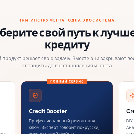
ТРИ ИНСТРУМЕНТА, ОДНА ЭКОСИСТЕМА
берите свой путь к лучш
кредиту
 продукт решает свою задачу. Вместе они закрывают вес
от защиты до восстановления и роста.
ПОЛНЫЙ СЕРВИС
Credit Booster
Cr
Профессиональный ремонт под
DIY
ключ. Эксперт говорит по-русски,
Ана