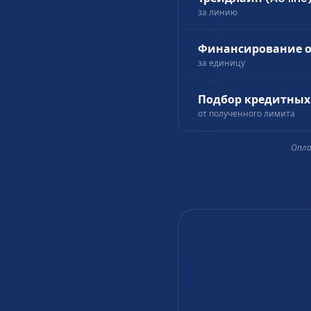
за линию
Финансирование 
за единицу
Подбор кредитных
от полученного лимита
Опла