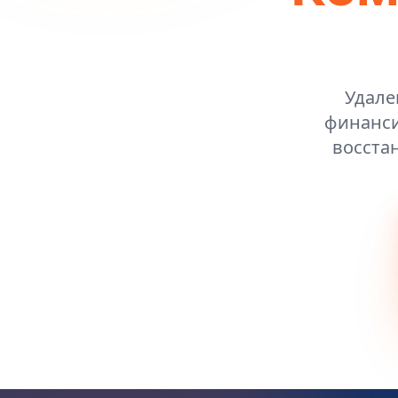
Удале
финанси
восста