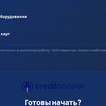
оборудования
 карт
та только за выполненную работу. CROA-совместимо. Отмена в любой мо
Готовы начать?